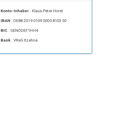
Konto-Inhaber
: Klaus-Peter Horst
IBAN
: DE88 2019 0109 0000 8103 50
BIC
: GENODEF1HH4
Bank
: VReG Itzehoe